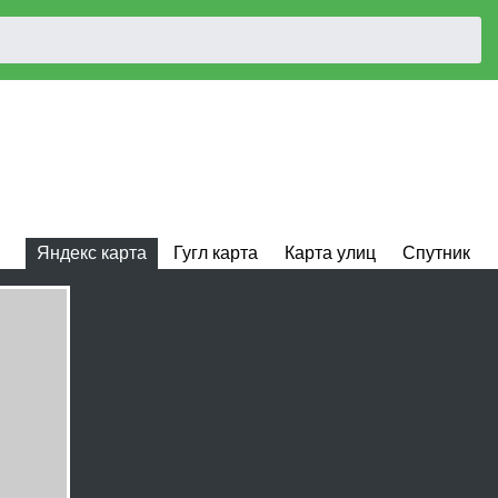
Яндекс карта
Гугл карта
Карта улиц
Спутник