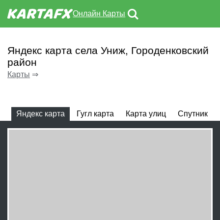
Онлайн Карты
Яндекс карта села Униж, Городенковский
район
Карты
⇒
Яндекс карта
Гугл карта
Карта улиц
Спутник