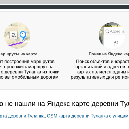
аршруты на карте
Поиск на Яндекс ка
т построения маршрутов
Поиск объектов инфраст
ет проложить маршрут на
организаций и адресов 
те деревни Туланка из точки
картах является одним 
 по автомобильным дорогам.
результативных для регио
то не нашли на Яндекс карте деревни Ту
арта деревни Туланка
,
OSM карта деревни Туланка с улицам