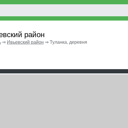
евский район
ь
⇒
Ивьевский район
⇒
Туланка, деревня