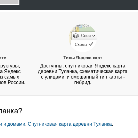
рте
Типы Яндекс карт
руктуры,
Доступны: спутниковая Яндекс карта
на Яндекс
деревни Туланка, схематическая карта
из самых
с улицами, и смешанный тип карты -
нов России.
гибрид.
ланка?
и и домами
,
Спутниковая карта деревни Туланка
.