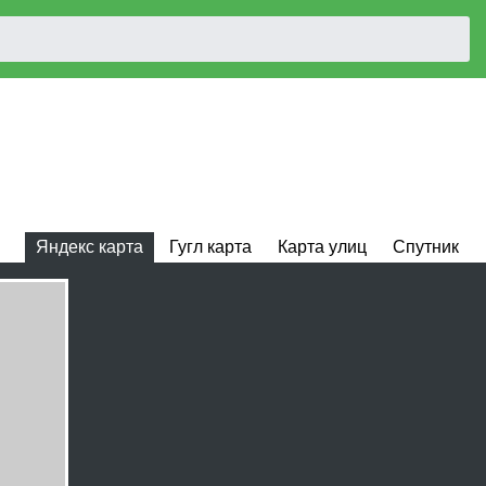
Яндекс карта
Гугл карта
Карта улиц
Спутник