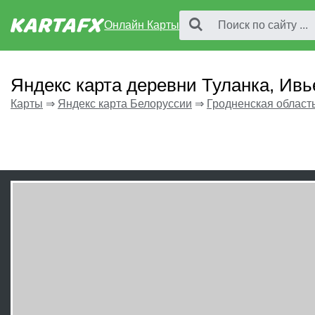
Онлайн Карты
Яндекс карта деревни Туланка, Ивь
Карты
⇒
Яндекс карта Белоруссии
⇒
Гродненская област