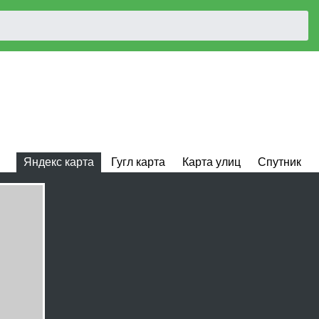
Яндекс карта
Гугл карта
Карта улиц
Спутник