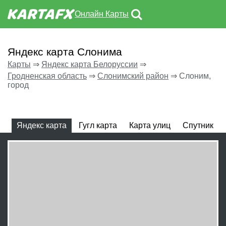
Онлайн Карты
Яндекс карта Слонима
Карты
⇒
Яндекс карта Белоруссии
⇒
Гродненская область
⇒
Слонимский район
⇒
Слоним,
город
Яндекс карта
Гугл карта
Карта улиц
Спутник