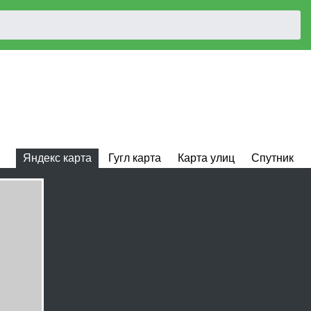
Яндекс карта
Гугл карта
Карта улиц
Спутник