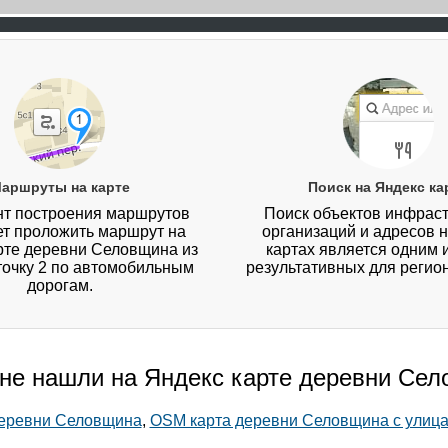
аршруты на карте
Поиск на Яндекс ка
т построения маршрутов
Поиск объектов инфраст
ет проложить маршрут на
организаций и адресов 
рте деревни Селовщина из
картах является одним 
 точку 2 по автомобильным
результативных для регио
дорогам.
 не нашли на Яндекс карте деревни Се
деревни Селовщина
,
OSM карта деревни Селовщина с улиц