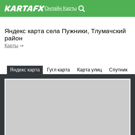
Онлайн Карты
Яндекс карта села Пужники, Тлумачский
район
Карты
⇒
Яндекс карта
Гугл карта
Карта улиц
Спутник