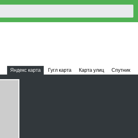
Яндекс карта
Гугл карта
Карта улиц
Спутник