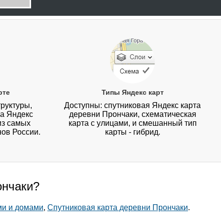
рте
Типы Яндекс карт
руктуры,
Доступны: спутниковая Яндекс карта
на Яндекс
деревни Прончаки, схематическая
из самых
карта с улицами, и смешанный тип
нов России.
карты - гибрид.
ончаки?
ми и домами
,
Спутниковая карта деревни Прончаки
.