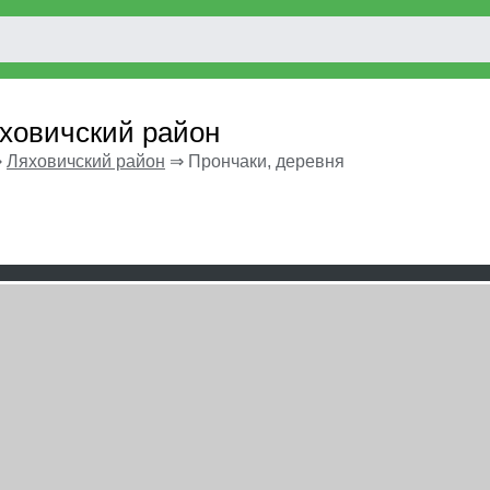
яховичский район
⇒
Ляховичский район
⇒
Прончаки, деревня