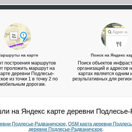
аршруты на карте
Поиск на Яндекс ка
т построения маршрутов
Поиск объектов инфраст
ет проложить маршрут на
организаций и адресов 
карте деревни Подлесье-
картах является одним 
ое из точки 1 в точку 2 по
результативных для регио
мобильным дорогам.
шли на Яндекс карте деревни Подлесье
ревни Подлесье-Радваничское
,
OSM карта деревни Подлесь
деревни Подлесье-Радваничское
.