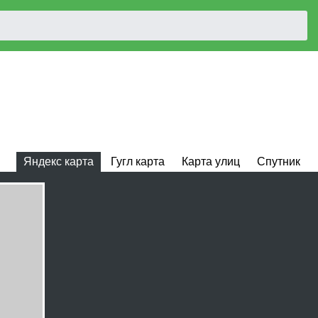
Яндекс карта
Гугл карта
Карта улиц
Спутник