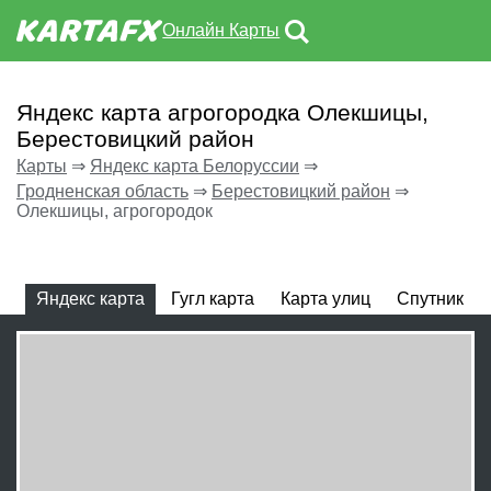
Онлайн Карты
Яндекс карта агрогородка Олекшицы,
Берестовицкий район
Карты
⇒
Яндекс карта Белоруссии
⇒
Гродненская область
⇒
Берестовицкий район
⇒
Олекшицы, агрогородок
Яндекс карта
Гугл карта
Карта улиц
Спутник