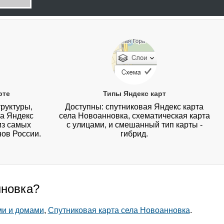
рте
Типы Яндекс карт
руктуры,
Доступны: спутниковая Яндекс карта
на Яндекс
села Новоанновка, схематическая карта
из самых
с улицами, и смешанный тип карты -
нов России.
гибрид.
нновка?
ми и домами
,
Спутниковая карта села Новоанновка
.