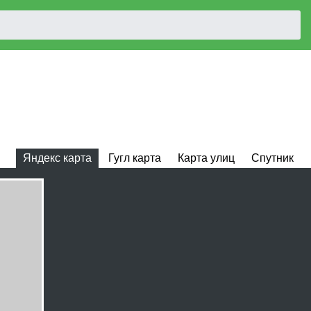
Яндекс карта
Гугл карта
Карта улиц
Спутник