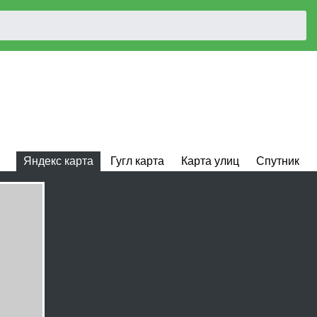
Яндекс карта
Гугл карта
Карта улиц
Спутник