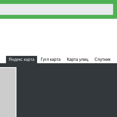
Яндекс карта
Гугл карта
Карта улиц
Спутник