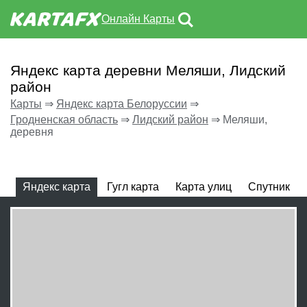
Онлайн Карты
Яндекс карта деревни Меляши, Лидский
район
Карты
⇒
Яндекс карта Белоруссии
⇒
Гродненская область
⇒
Лидский район
⇒
Меляши,
деревня
Яндекс карта
Гугл карта
Карта улиц
Спутник