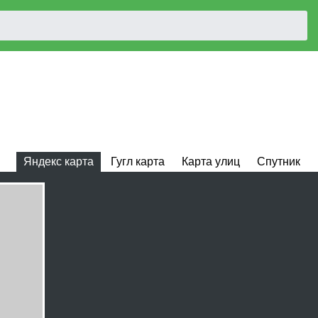
Яндекс карта
Гугл карта
Карта улиц
Спутник