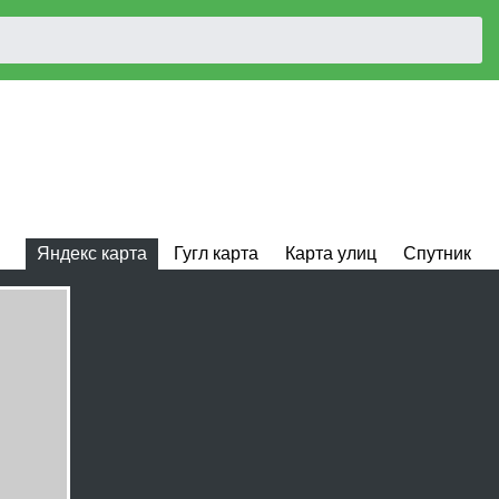
Яндекс карта
Гугл карта
Карта улиц
Спутник