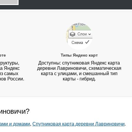
рте
Типы Яндекс карт
руктуры,
Доступны: спутниковая Яндекс карта
на Яндекс
деревни Лавриновичи, схематическая
из самых
карта с улицами, и смешанный тип
нов России.
карты - гибрид.
риновичи?
цами и домами
,
Спутниковая карта деревни Лавриновичи
.