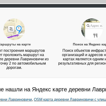
аршруты на карте
Поиск на Яндекс ка
т построения маршрутов
Поиск объектов инфраст
ет проложить маршрут на
организаций и адресов 
те деревни Лавриновичи из
картах является одним 
 точку 2 по автомобильным
результативных для регио
дорогам.
не нашли на Яндекс карте деревни Лав
ревни Лавриновичи
,
OSM карта деревни Лавриновичи с ули