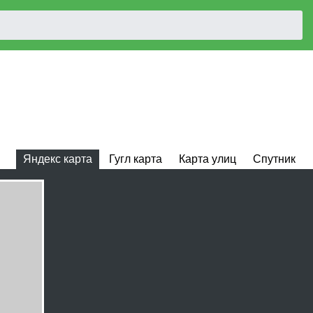
Яндекс карта
Гугл карта
Карта улиц
Спутник