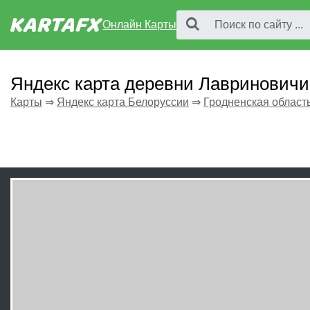
Онлайн Карты
Яндекс карта деревни Лавриновичи
Карты
⇒
Яндекс карта Белоруссии
⇒
Гродненская област