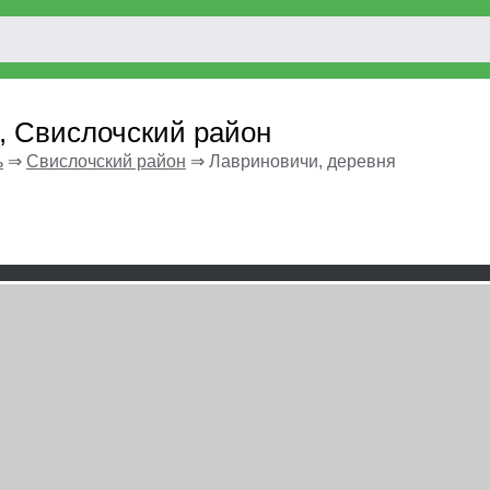
, Свислочский район
ь
⇒
Свислочский район
⇒
Лавриновичи, деревня