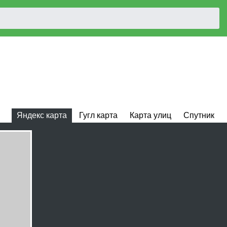
Яндекс карта
Гугл карта
Карта улиц
Спутник