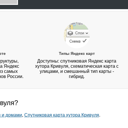
рте
Типы Яндекс карт
руктуры,
Доступны: спутниковая Яндекс карта
на Яндекс
хутора Кривуля, схематическая карта с
из самых
улицами, и смешанный тип карты -
нов России.
гибрид.
ивуля?
и и домами
,
Спутниковая карта хутора Кривуля
.