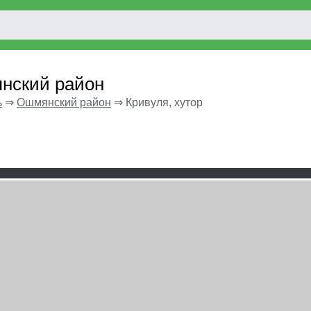
янский район
ь
⇒
Ошмянский район
⇒
Кривуля, хутор