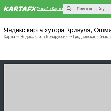
Онлайн Карты
Яндекс карта хутора Кривуля, Ошм
Карты
⇒
Яндекс карта Белоруссии
⇒
Гродненская област