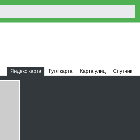
Яндекс карта
Гугл карта
Карта улиц
Спутник