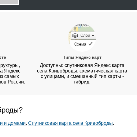
рте
Типы Яндекс карт
руктуры,
Доступны: спутниковая Яндекс карта
на Яндекс
села Кривоброды, схематическая карта
из самых
с улицами, и смешанный тип карты -
нов России.
гибрид.
оброды?
и и домами
,
Спутниковая карта села Кривоброды
.