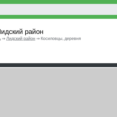
Лидский район
ь
⇒
Лидский район
⇒
Косиловцы, деревня