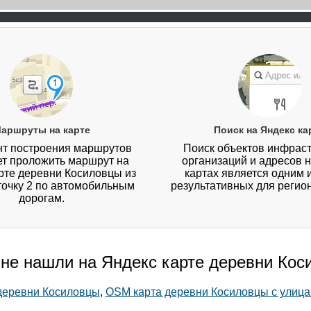
аршруты на карте
Поиск на Яндекс ка
т построения маршрутов
Поиск объектов инфраст
ет проложить маршрут на
организаций и адресов 
рте деревни Косиловцы из
картах является одним 
 точку 2 по автомобильным
результативных для регио
дорогам.
 не нашли на Яндекс карте деревни Ко
 деревни Косиловцы
,
OSM карта деревни Косиловцы с улиц