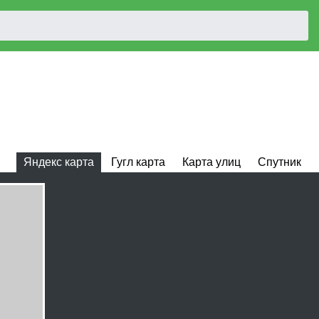
Яндекс карта
Гугл карта
Карта улиц
Спутник