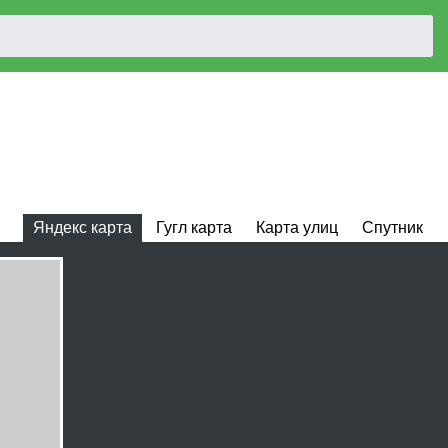
Яндекс карта
Гугл карта
Карта улиц
Спутник