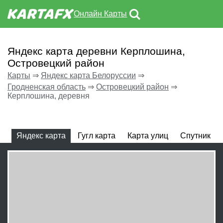
Онлайн Карты
Яндекс карта деревни Керплошина,
Островецкий район
Карты
⇒
Яндекс карта Белоруссии
⇒
Гродненская область
⇒
Островецкий район
⇒
Керплошина, деревня
Яндекс карта
Гугл карта
Карта улиц
Спутник