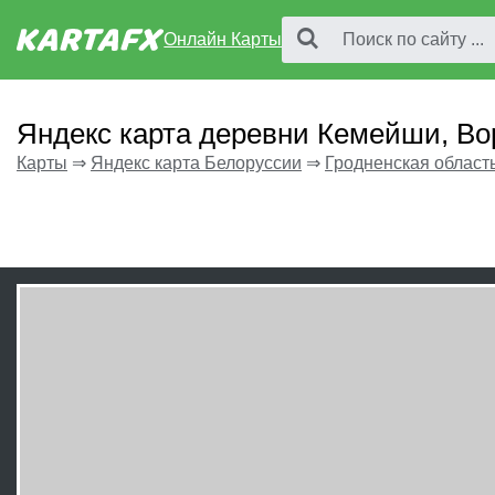
Онлайн Карты
Яндекс карта деревни Кемейши, Во
Карты
⇒
Яндекс карта Белоруссии
⇒
Гродненская област