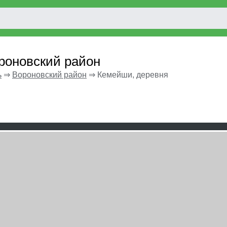
роновский район
ь
⇒
Вороновский район
⇒
Кемейши, деревня