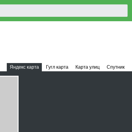
Яндекс карта
Гугл карта
Карта улиц
Спутник