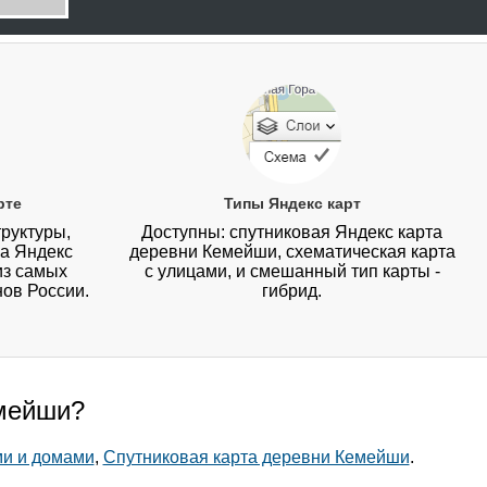
рте
Типы Яндекс карт
руктуры,
Доступны: спутниковая Яндекс карта
на Яндекс
деревни Кемейши, схематическая карта
из самых
с улицами, и смешанный тип карты -
нов России.
гибрид.
емейши?
ми и домами
,
Спутниковая карта деревни Кемейши
.