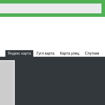
Яндекс карта
Гугл карта
Карта улиц
Спутник