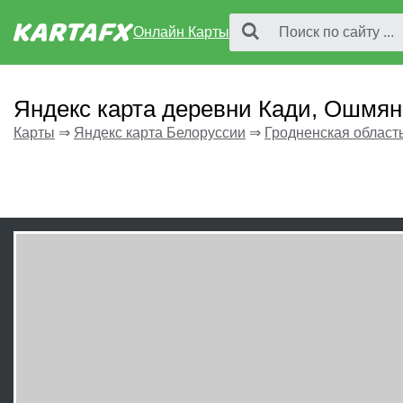
Онлайн Карты
Яндекс карта деревни Кади, Ошмян
Карты
⇒
Яндекс карта Белоруссии
⇒
Гродненская област