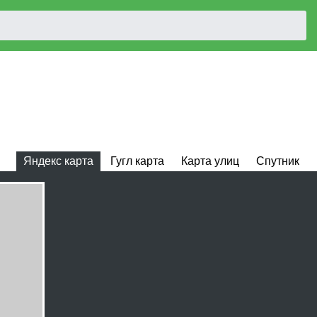
Яндекс карта
Гугл карта
Карта улиц
Спутник