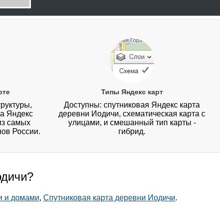
рте
Типы Яндекс карт
руктуры,
Доступны: спутниковая Яндекс карта
на Яндекс
деревни Иодичи, схематическая карта с
из самых
улицами, и смешанный тип карты -
нов России.
гибрид.
одичи?
и и домами
,
Спутниковая карта деревни Иодичи
.