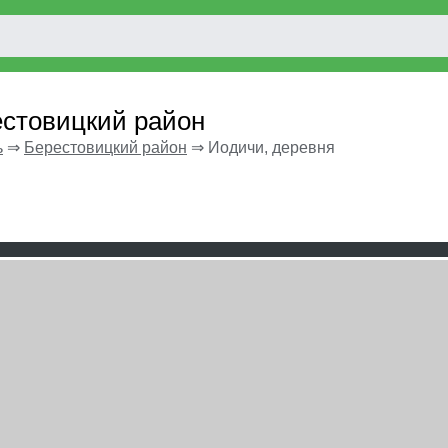
естовицкий район
ь
⇒
Берестовицкий район
⇒
Иодичи, деревня