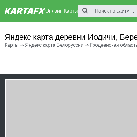
Онлайн Карты
Яндекс карта деревни Иодичи, Бер
Карты
⇒
Яндекс карта Белоруссии
⇒
Гродненская област