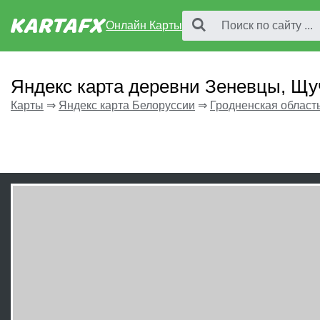
Онлайн Карты
Яндекс карта деревни Зеневцы, Щу
Карты
⇒
Яндекс карта Белоруссии
⇒
Гродненская област