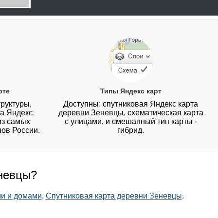
рте
Типы Яндекс карт
руктуры,
Доступны: спутниковая Яндекс карта
на Яндекс
деревни Зеневцы, схематическая карта
из самых
с улицами, и смешанный тип карты -
нов России.
гибрид.
еневцы?
ми и домами
,
Спутниковая карта деревни Зеневцы
.