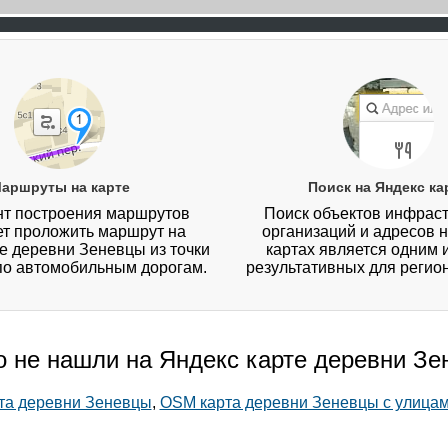
аршруты на карте
Поиск на Яндекс ка
т построения маршрутов
Поиск объектов инфраст
ет проложить маршрут на
организаций и адресов 
е деревни Зеневцы из точки
картах является одним 
 по автомобильным дорогам.
результативных для регио
о не нашли на Яндекс карте деревни З
рта деревни Зеневцы
,
OSM карта деревни Зеневцы с улица