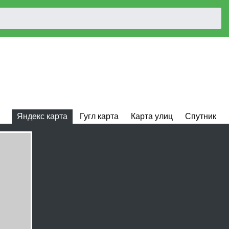
Яндекс карта
Гугл карта
Карта улиц
Спутник