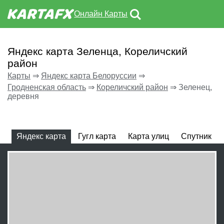
Онлайн Карты
Яндекс карта Зеленца, Кореличский
район
Карты
⇒
Яндекс карта Белоруссии
⇒
Гродненская область
⇒
Кореличский район
⇒
Зеленец,
деревня
Яндекс карта
Гугл карта
Карта улиц
Спутник