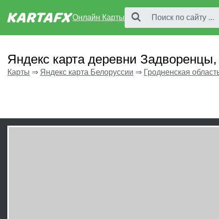
Онлайн Карты
Яндекс карта деревни Задворенцы,
Карты
⇒
Яндекс карта Белоруссии
⇒
Гродненская област