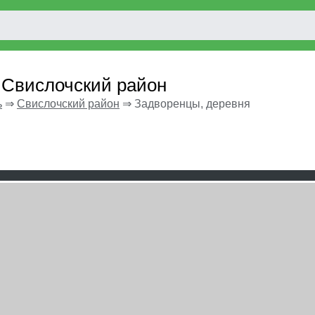
 Свислочский район
ь
⇒
Свислочский район
⇒
Задворенцы, деревня