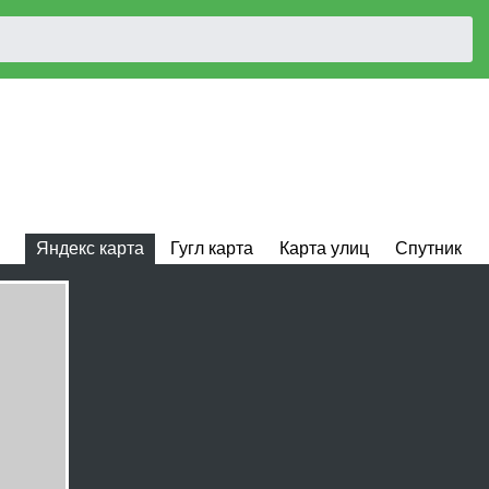
Яндекс карта
Гугл карта
Карта улиц
Спутник