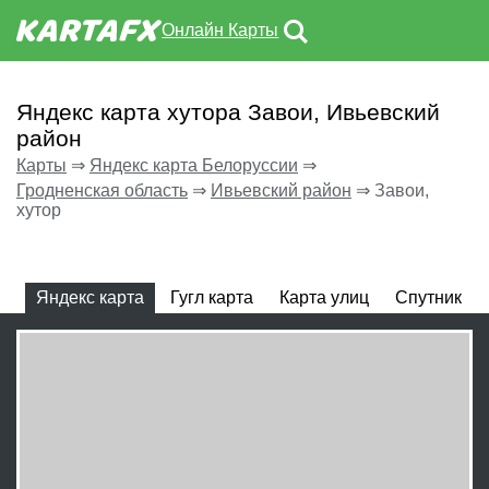
Онлайн Карты
Яндекс карта хутора Завои, Ивьевский
район
Карты
⇒
Яндекс карта Белоруссии
⇒
Гродненская область
⇒
Ивьевский район
⇒
Завои,
хутор
Яндекс карта
Гугл карта
Карта улиц
Спутник