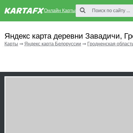
Онлайн Карты
Яндекс карта деревни Завадичи, Г
Карты
⇒
Яндекс карта Белоруссии
⇒
Гродненская област