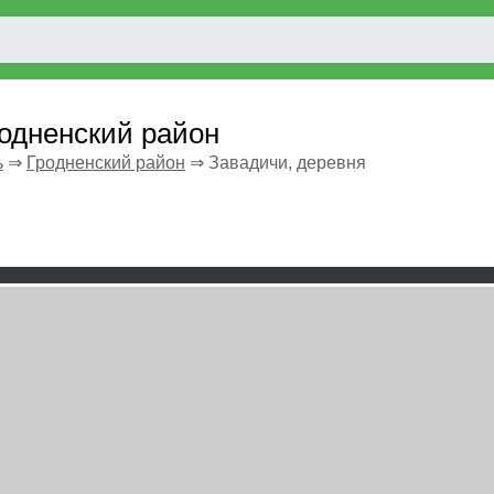
родненский район
ь
⇒
Гродненский район
⇒
Завадичи, деревня