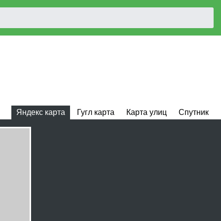
Яндекс карта
Гугл карта
Карта улиц
Спутник