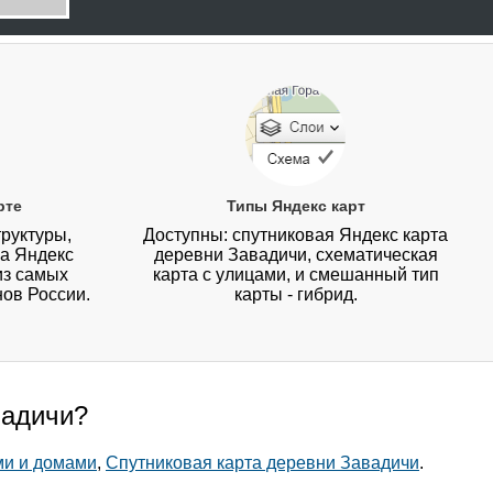
рте
Типы Яндекс карт
руктуры,
Доступны: спутниковая Яндекс карта
на Яндекс
деревни Завадичи, схематическая
из самых
карта с улицами, и смешанный тип
нов России.
карты - гибрид.
вадичи?
ми и домами
,
Спутниковая карта деревни Завадичи
.