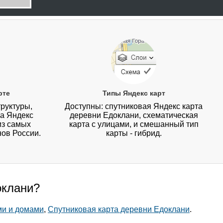
рте
Типы Яндекс карт
руктуры,
Доступны: спутниковая Яндекс карта
на Яндекс
деревни Едоклани, схематическая
из самых
карта с улицами, и смешанный тип
нов России.
карты - гибрид.
оклани?
ми и домами
,
Спутниковая карта деревни Едоклани
.