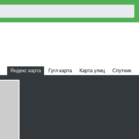
Яндекс карта
Гугл карта
Карта улиц
Спутник