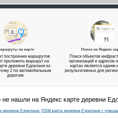
аршруты на карте
Поиск на Яндекс ка
т построения маршрутов
Поиск объектов инфраст
ет проложить маршрут на
организаций и адресов 
арте деревни Едоклани из
картах является одним 
 точку 2 по автомобильным
результативных для регио
дорогам.
о не нашли на Яндекс карте деревни Ед
та деревни Едоклани
,
OSM карта деревни Едоклани с улица