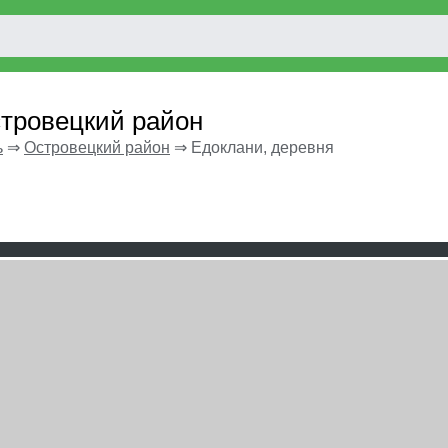
стровецкий район
ь
⇒
Островецкий район
⇒
Едоклани, деревня