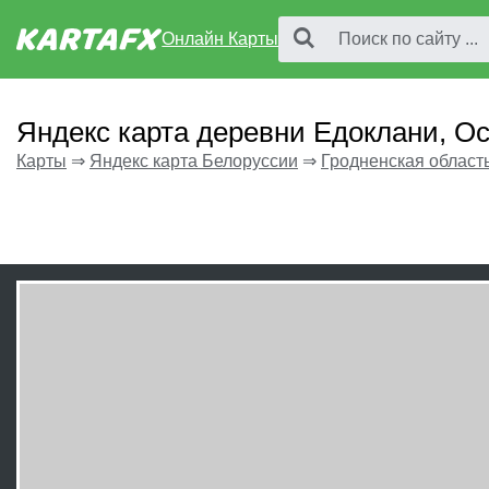
Онлайн Карты
Яндекс карта деревни Едоклани, О
Карты
⇒
Яндекс карта Белоруссии
⇒
Гродненская област