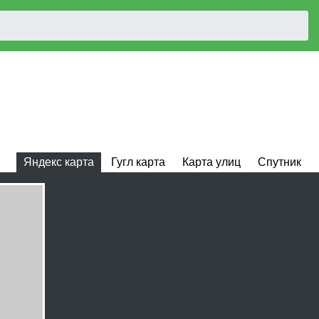
Яндекс карта
Гугл карта
Карта улиц
Спутник