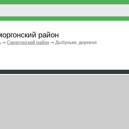
моргонский район
ь
⇒
Сморгонский район
⇒
Дыбуньки, деревня