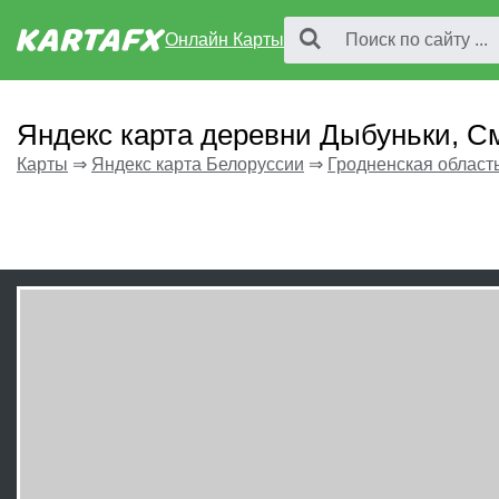
Онлайн Карты
Яндекс карта деревни Дыбуньки, С
Карты
⇒
Яндекс карта Белоруссии
⇒
Гродненская област