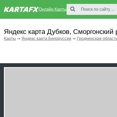
Онлайн Карты
Яндекс карта Дубков, Сморгонский 
Карты
⇒
Яндекс карта Белоруссии
⇒
Гродненская област