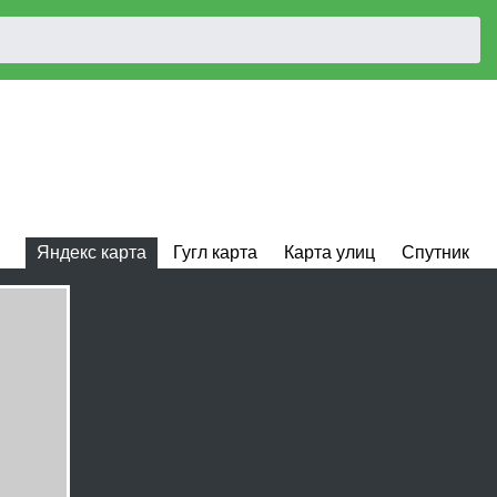
Яндекс карта
Гугл карта
Карта улиц
Спутник