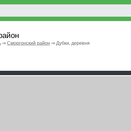
район
ь
⇒
Сморгонский район
⇒
Дубки, деревня