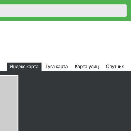
Яндекс карта
Гугл карта
Карта улиц
Спутник