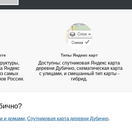
рте
Типы Яндекс карт
руктуры,
Доступны: спутниковая Яндекс карта
на Яндекс
деревни Дубично, схематическая карта
из самых
с улицами, и смешанный тип карты -
нов России.
гибрид.
убично?
и и домами
,
Спутниковая карта деревни Дубично
.