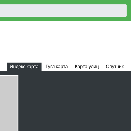
Яндекс карта
Гугл карта
Карта улиц
Спутник