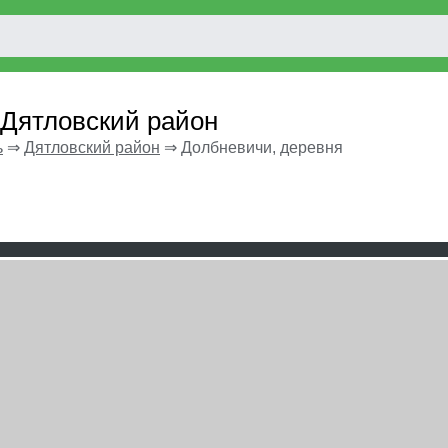
 Дятловский район
ь
⇒
Дятловский район
⇒
Долбневичи, деревня