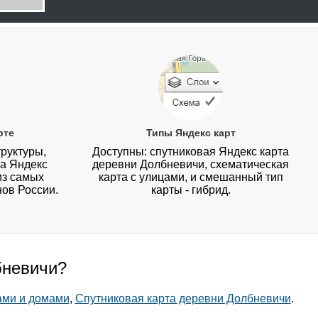
рте
Типы Яндекс карт
руктуры,
Доступны: спутниковая Яндекс карта
на Яндекс
деревни Долбневичи, схематическая
из самых
карта с улицами, и смешанный тип
нов России.
карты - гибрид.
бневичи?
ами и домами
,
Спутниковая карта деревни Долбневичи
.