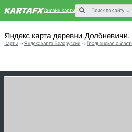
Онлайн Карты
Яндекс карта деревни Долбневичи,
Карты
⇒
Яндекс карта Белоруссии
⇒
Гродненская област