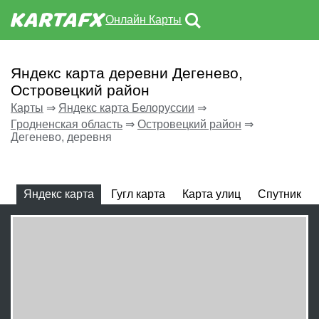
Онлайн Карты
Яндекс карта деревни Дегенево,
Островецкий район
Карты
⇒
Яндекс карта Белоруссии
⇒
Гродненская область
⇒
Островецкий район
⇒
Дегенево, деревня
Яндекс карта
Гугл карта
Карта улиц
Спутник