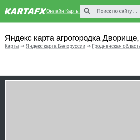
Онлайн Карты
Яндекс карта агрогородка Дворище,
Карты
⇒
Яндекс карта Белоруссии
⇒
Гродненская област