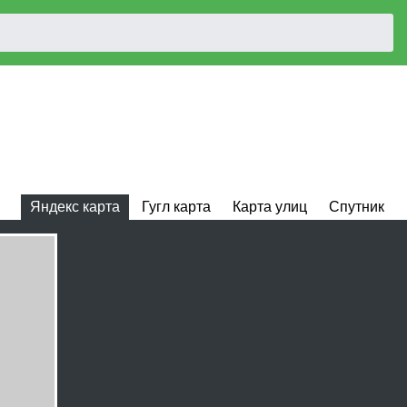
Яндекс карта
Гугл карта
Карта улиц
Спутник