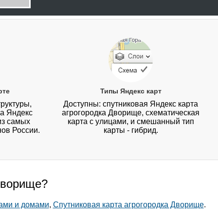
рте
Типы Яндекс карт
руктуры,
Доступны: спутниковая Яндекс карта
на Яндекс
агрогородка Дворище, схематическая
из самых
карта с улицами, и смешанный тип
нов России.
карты - гибрид.
 Дворище?
ами и домами
,
Спутниковая карта агрогородка Дворище
.