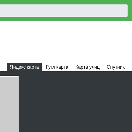
Яндекс карта
Гугл карта
Карта улиц
Спутник