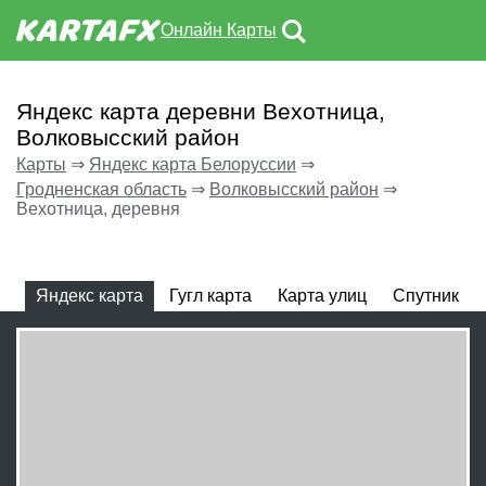
Онлайн Карты
Яндекс карта деревни Вехотница,
Волковысский район
Карты
⇒
Яндекс карта Белоруссии
⇒
Гродненская область
⇒
Волковысский район
⇒
Вехотница, деревня
Яндекс карта
Гугл карта
Карта улиц
Спутник