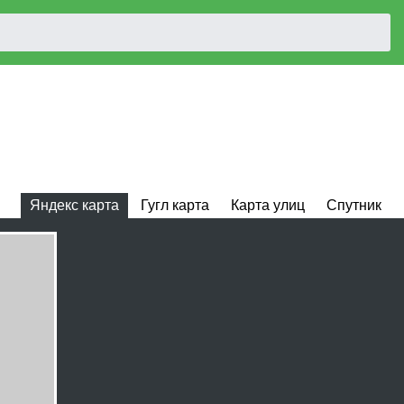
Яндекс карта
Гугл карта
Карта улиц
Спутник