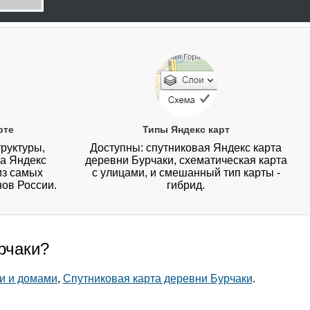
рте
Типы Яндекс карт
руктуры,
Доступны: спутниковая Яндекс карта
на Яндекс
деревни Бурчаки, схематическая карта
из самых
с улицами, и смешанный тип карты -
нов России.
гибрид.
рчаки?
и и домами
,
Спутниковая карта деревни Бурчаки
.