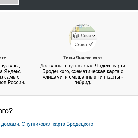
рте
Типы Яндекс карт
руктуры,
Доступны: спутниковая Яндекс карта
на Яндекс
Бродецкого, схематическая карта с
из самых
улицами, и смешанный тип карты -
нов России.
гибрид.
ого?
и домами
,
Спутниковая карта Бродецкого
.