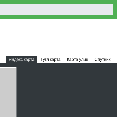
Яндекс карта
Гугл карта
Карта улиц
Спутник