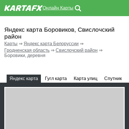
Онлайн Карты
Яндекс карта Боровиков, Свислочский
район
Карты
⇒
Яндекс карта Белоруссии
⇒
Гродненская область
⇒
Свислочский район
⇒
Боровики, деревня
Яндекс карта
Гугл карта
Карта улиц
Спутник