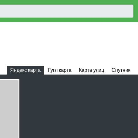
Яндекс карта
Гугл карта
Карта улиц
Спутник