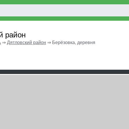
й район
ь
⇒
Дятловский район
⇒
Берёзовка, деревня