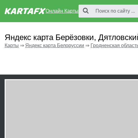
Онлайн Карты
Яндекс карта Берёзовки, Дятловски
Карты
⇒
Яндекс карта Белоруссии
⇒
Гродненская област