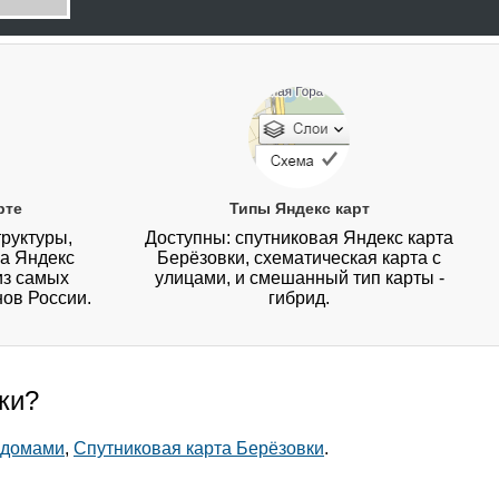
рте
Типы Яндекс карт
руктуры,
Доступны: спутниковая Яндекс карта
на Яндекс
Берёзовки, схематическая карта с
из самых
улицами, и смешанный тип карты -
нов России.
гибрид.
ки?
 домами
,
Спутниковая карта Берёзовки
.