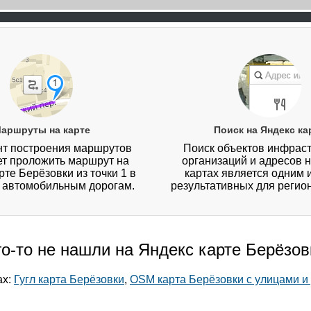
аршруты на карте
Поиск на Яндекс ка
т построения маршрутов
Поиск объектов инфраст
ет проложить маршрут на
организаций и адресов 
рте Берёзовки из точки 1 в
картах является одним 
о автомобильным дорогам.
результативных для регио
го-то не нашли на Яндекс карте Берёзов
ах:
Гугл карта Берёзовки
,
OSM карта Берёзовки с улицами и