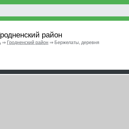
Гродненский район
ь
⇒
Гродненский район
⇒
Бержелаты, деревня