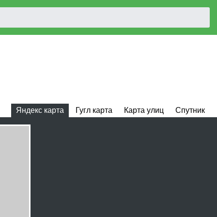
Яндекс карта
Гугл карта
Карта улиц
Спутник