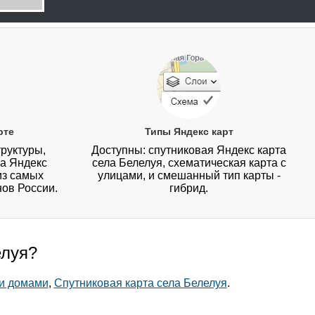
рте
Типы Яндекс карт
руктуры,
Доступны: спутниковая Яндекс карта
на Яндекс
села Белелуя, схематическая карта с
из самых
улицами, и смешанный тип карты -
нов России.
гибрид.
елуя?
 и домами
,
Спутниковая карта села Белелуя
.