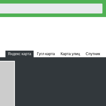
Яндекс карта
Гугл карта
Карта улиц
Спутник