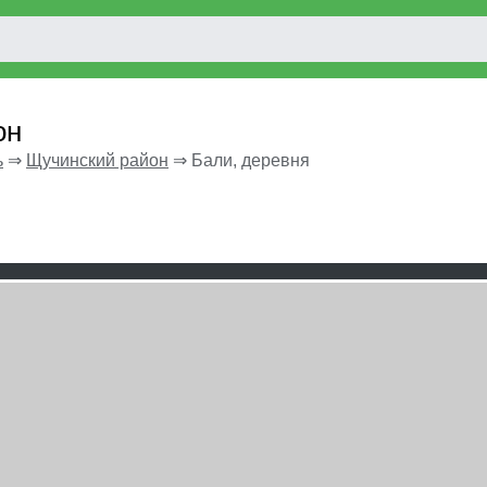
он
ь
⇒
Щучинский район
⇒
Бали, деревня