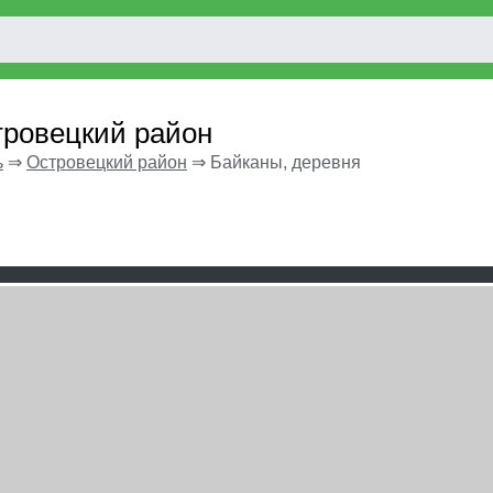
тровецкий район
ь
⇒
Островецкий район
⇒
Байканы, деревня