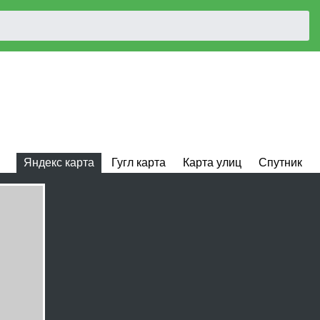
Яндекс карта
Гугл карта
Карта улиц
Спутник