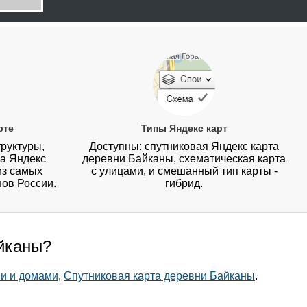
рте
Типы Яндекс карт
руктуры,
Доступны: спутниковая Яндекс карта
на Яндекс
деревни Байканы, схематическая карта
из самых
с улицами, и смешанный тип карты -
нов России.
гибрид.
айканы?
ми и домами
,
Спутниковая карта деревни Байканы
.