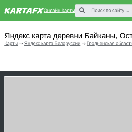
Онлайн Карты
Яндекс карта деревни Байканы, Ос
Карты
⇒
Яндекс карта Белоруссии
⇒
Гродненская област