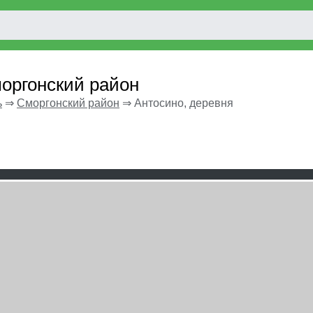
моргонский район
ь
⇒
Сморгонский район
⇒
Антосино, деревня