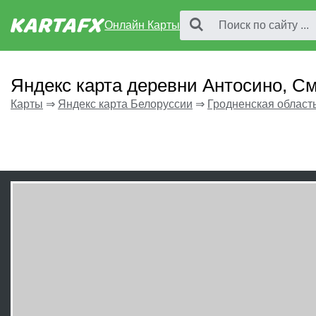
Онлайн Карты
Яндекс карта деревни Антосино, С
Карты
⇒
Яндекс карта Белоруссии
⇒
Гродненская област