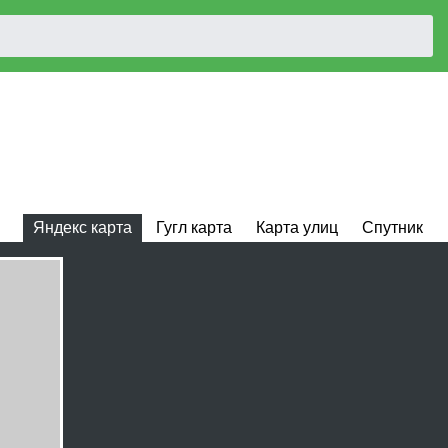
Яндекс карта
Гугл карта
Карта улиц
Спутник