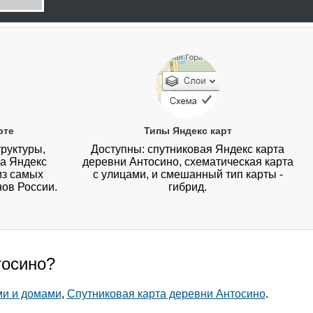
рте
Типы Яндекс карт
руктуры,
Доступны: спутниковая Яндекс карта
на Яндекс
деревни Антосино, схематическая карта
из самых
с улицами, и смешанный тип карты -
нов России.
гибрид.
тосино?
ми и домами
,
Спутниковая карта деревни Антосино
.