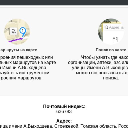
аршруты на карте
Поиск по карте
троения пешеходных или
Чтобы узнать где нах
ьных маршрутов на карте
организации, аптеки, азс и
ы Имени А.Выходцева
улицы Имени А.Выходцева
ьзуйтесь инструментом
можно воспользоватьс
троения маршрутов.
поиска.
Почтовый индекс
:
636783
Адрес
:
лица имени А.Выходцева, Стрежевой, Томская область, Рос