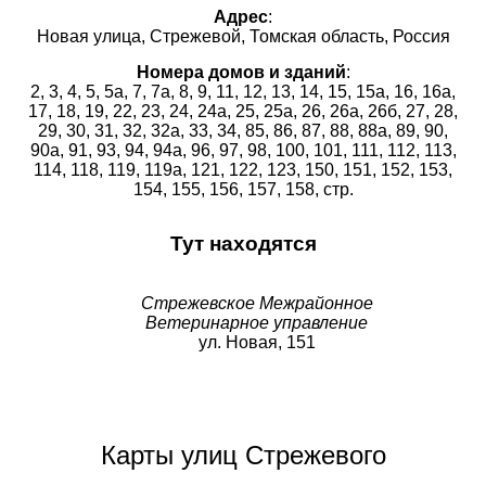
Адрес
:
Новая улица, Стрежевой, Томская область, Россия
Номера домов и зданий
:
2
,
3
,
4
,
5
,
5а
,
7
,
7а
,
8
,
9
,
11
,
12
,
13
,
14
,
15
,
15а
,
16
,
16а
,
17
,
18
,
19
,
22
,
23
,
24
,
24а
,
25
,
25а
,
26
,
26а
,
26б
,
27
,
28
,
29
,
30
,
31
,
32
,
32а
,
33
,
34
,
85
,
86
,
87
,
88
,
88а
,
89
,
90
,
90а
,
91
,
93
,
94
,
94а
,
96
,
97
,
98
,
100
,
101
,
111
,
112
,
113
,
114
,
118
,
119
,
119а
,
121
,
122
,
123
,
150
,
151
,
152
,
153
,
154
,
155
,
156
,
157
,
158
,
стр.
Тут находятся
Стрежевское Межрайонное
Ветеринарное управление
ул. Новая, 151
Карты улиц Стрежевого